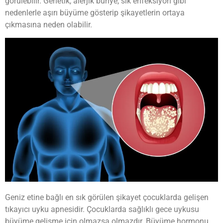
görülebilir. Genetik, alerjik bünye, sık enfeksiyon gibi
nedenlerle aşırı büyüme gösterip şikayetlerin ortaya
çıkmasına neden olabilir.
Geniz etine bağlı en sık görülen şikayet çocuklarda gelişen
tıkayıcı uyku apnesidir. Çocuklarda sağlıklı gece uykusu
büyüme gelişme için olmazsa olmazdır. Büyüme hormonu