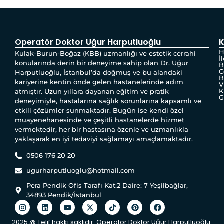
Operatör Doktor Uğur Harputluoğlu
K
H
Kulak-Burun-Boğaz (KBB) uzmanlığı ve estetik cerrahi
İ
konularında derin bir deneyime sahip olan Dr. Uğur
B
C
Harputluoğlu, İstanbul’da doğmuş ve bu alandaki
B
kariyerine kentin önde gelen hastanelerinde adım
V
K
atmıştır. Uzun yıllara dayanan eğitim ve pratik
G
deneyimiyle, hastalarına sağlık sorunlarına kapsamlı ve
etkili çözümler sunmaktadır. Bugün ise kendi özel
muayenehanesinde ve çeşitli hastanelerde hizmet
vermektedir, her bir hastasına özenle ve uzmanlıkla
yaklaşarak en iyi tedaviyi sağlamayı amaçlamaktadır.
0506 176 20 20
ugurharputluoglu@hotmail.com
Pera Pendik Ofis Tarafı Kat:2 Daire: 7 Yeşilbağlar,
34893 Pendik/İstanbul
2025 @ Telif hakkı saklıdır. Operatör Doktor Uğur Harputluoğlu.