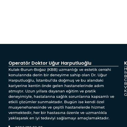
Operatör Doktor Uğur Harputluoğlu
K
H
Kulak-Burun-Boğaz (KBB) uzmanlığı ve estetik cerrahi
İ
konularında derin bir deneyime sahip olan Dr. Uğur
B
C
Harputluoğlu, İstanbul’da doğmuş ve bu alandaki
B
kariyerine kentin önde gelen hastanelerinde adım
V
K
atmıştır. Uzun yıllara dayanan eğitim ve pratik
G
deneyimiyle, hastalarına sağlık sorunlarına kapsamlı ve
etkili çözümler sunmaktadır. Bugün ise kendi özel
muayenehanesinde ve çeşitli hastanelerde hizmet
vermektedir, her bir hastasına özenle ve uzmanlıkla
yaklaşarak en iyi tedaviyi sağlamayı amaçlamaktadır.