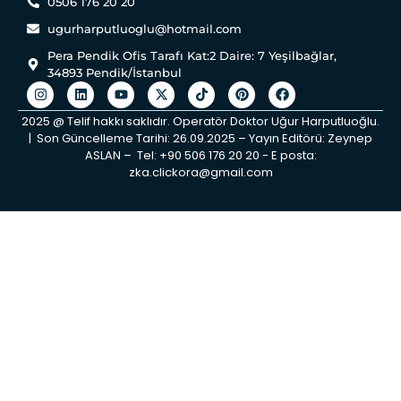
0506 176 20 20
ugurharputluoglu@hotmail.com
Pera Pendik Ofis Tarafı Kat:2 Daire: 7 Yeşilbağlar,
34893 Pendik/İstanbul
2025 @ Telif hakkı saklıdır. Operatör Doktor Uğur Harputluoğlu.
| Son Güncelleme Tarihi: 26.09.2025 – Yayın Editörü: Zeynep
ASLAN – Tel: +90 506 176 20 20 ‬- E posta:
zka.clickora@gmail.com