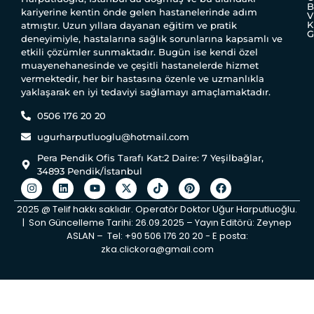
B
kariyerine kentin önde gelen hastanelerinde adım
V
K
atmıştır. Uzun yıllara dayanan eğitim ve pratik
G
deneyimiyle, hastalarına sağlık sorunlarına kapsamlı ve
etkili çözümler sunmaktadır. Bugün ise kendi özel
muayenehanesinde ve çeşitli hastanelerde hizmet
vermektedir, her bir hastasına özenle ve uzmanlıkla
yaklaşarak en iyi tedaviyi sağlamayı amaçlamaktadır.
0506 176 20 20
ugurharputluoglu@hotmail.com
Pera Pendik Ofis Tarafı Kat:2 Daire: 7 Yeşilbağlar,
34893 Pendik/İstanbul
2025 @ Telif hakkı saklıdır. Operatör Doktor Uğur Harputluoğlu.
| Son Güncelleme Tarihi: 26.09.2025 – Yayın Editörü: Zeynep
ASLAN – Tel: +90 506 176 20 20 ‬- E posta:
zka.clickora@gmail.com