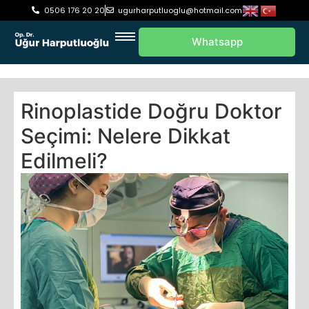
0506 176 20 20
ugurharputluoglu@hotmail.com
Whatsapp
Rinoplastide Doğru Doktor
Seçimi: Nelere Dikkat
Edilmeli?