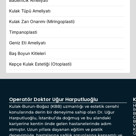
Bademcik Ameliyatı
Kulak Tüpü Ameliyatı
Kulak Zarı Onarımı (Miringoplasti)
Timpanoplasti
Geniz Eti Ameliyatı
Baş Boyun Kitleleri
Kepçe Kulak Estetiği (Otoplasti)
Operatör Doktor Uğur Harputluoğlu
K
H
Kulak-Burun-Boğaz (KBB) uzmanlığı ve estetik cerrahi
İ
konularında derin bir deneyime sahip olan Dr. Uğur
B
C
Harputluoğlu, İstanbul’da doğmuş ve bu alandaki
B
kariyerine kentin önde gelen hastanelerinde adım
V
K
atmıştır. Uzun yıllara dayanan eğitim ve pratik
G
deneyimiyle, hastalarına sağlık sorunlarına kapsamlı ve