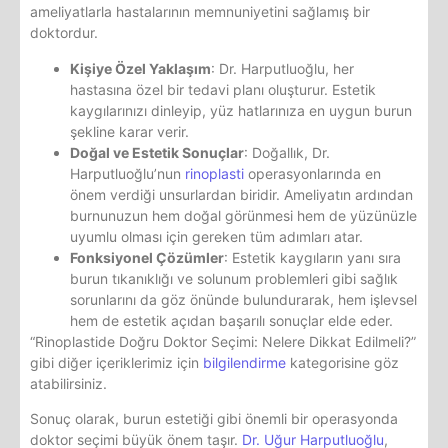
ameliyatlarla hastalarının memnuniyetini sağlamış bir
doktordur.
Kişiye Özel Yaklaşım
: Dr. Harputluoğlu, her
hastasına özel bir tedavi planı oluşturur. Estetik
kaygılarınızı dinleyip, yüz hatlarınıza en uygun burun
şekline karar verir.
Doğal ve Estetik Sonuçlar
: Doğallık, Dr.
Harputluoğlu’nun
rinoplasti
operasyonlarında en
önem verdiği unsurlardan biridir. Ameliyatın ardından
burnunuzun hem doğal görünmesi hem de yüzünüzle
uyumlu olması için gereken tüm adımları atar.
Fonksiyonel Çözümler
: Estetik kaygıların yanı sıra
burun tıkanıklığı ve solunum problemleri gibi sağlık
sorunlarını da göz önünde bulundurarak, hem işlevsel
hem de estetik açıdan başarılı sonuçlar elde eder.
“Rinoplastide Doğru Doktor Seçimi: Nelere Dikkat Edilmeli?”
gibi diğer içeriklerimiz için
bilgilendirme
kategorisine göz
atabilirsiniz.
Sonuç olarak, burun estetiği gibi önemli bir operasyonda
doktor seçimi büyük önem taşır.
Dr. Uğur Harputluoğlu
,