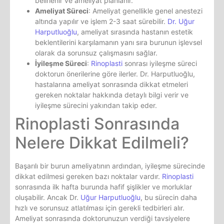
belirlenir ve ameliyat planlanır.
Ameliyat Süreci
: Ameliyat genellikle genel anestezi
altında yapılır ve işlem 2-3 saat sürebilir.
Dr. Uğur
Harputluoğlu
, ameliyat sırasında hastanın estetik
beklentilerini karşılamanın yanı sıra burunun işlevsel
olarak da sorunsuz çalışmasını sağlar.
İyileşme Süreci
:
Rinoplasti
sonrası iyileşme süreci
doktorun önerilerine göre ilerler. Dr. Harputluoğlu,
hastalarına ameliyat sonrasında dikkat etmeleri
gereken noktalar hakkında detaylı bilgi verir ve
iyileşme sürecini yakından takip eder.
Rinoplasti Sonrasında
Nelere Dikkat Edilmeli?
Başarılı bir burun ameliyatının ardından, iyileşme sürecinde
dikkat edilmesi gereken bazı noktalar vardır.
Rinoplasti
sonrasında ilk hafta burunda hafif şişlikler ve morluklar
oluşabilir. Ancak Dr.
Uğur Harputluoğlu
, bu sürecin daha
hızlı ve sorunsuz atlatılması için gerekli tedbirleri alır.
Ameliyat sonrasında doktorunuzun verdiği tavsiyelere