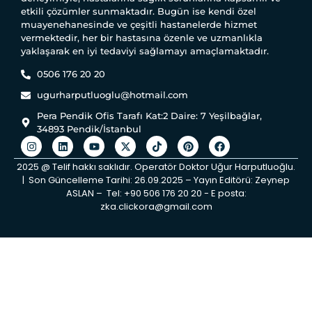
etkili çözümler sunmaktadır. Bugün ise kendi özel
muayenehanesinde ve çeşitli hastanelerde hizmet
vermektedir, her bir hastasına özenle ve uzmanlıkla
yaklaşarak en iyi tedaviyi sağlamayı amaçlamaktadır.
0506 176 20 20
ugurharputluoglu@hotmail.com
Pera Pendik Ofis Tarafı Kat:2 Daire: 7 Yeşilbağlar,
34893 Pendik/İstanbul
2025 @ Telif hakkı saklıdır. Operatör Doktor Uğur Harputluoğlu.
| Son Güncelleme Tarihi: 26.09.2025 – Yayın Editörü: Zeynep
ASLAN – Tel: +90 506 176 20 20 ‬- E posta:
zka.clickora@gmail.com