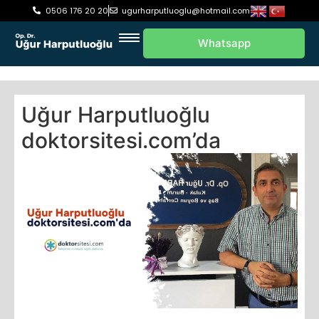
0506 176 20 20
ugurharputluoglu@hotmail.com
Whatsapp
Uğur Harputluoğlu
doktorsitesi.com’da