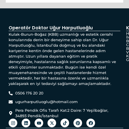
Operatör Doktor Uğur Harputluoğlu
K
H
Kulak-Burun-Boğaz (KBB) uzmanlığı ve estetik cerrahi
İ
konularında derin bir deneyime sahip olan Dr. Uğur
B
C
Harputluoğlu, İstanbul’da doğmuş ve bu alandaki
B
kariyerine kentin önde gelen hastanelerinde adım
V
K
atmıştır. Uzun yıllara dayanan eğitim ve pratik
G
deneyimiyle, hastalarına sağlık sorunlarına kapsamlı ve
etkili çözümler sunmaktadır. Bugün ise kendi özel
muayenehanesinde ve çeşitli hastanelerde hizmet
vermektedir, her bir hastasına özenle ve uzmanlıkla
yaklaşarak en iyi tedaviyi sağlamayı amaçlamaktadır.
0506 176 20 20
ugurharputluoglu@hotmail.com
Pera Pendik Ofis Tarafı Kat:2 Daire: 7 Yeşilbağlar,
34893 Pendik/İstanbul