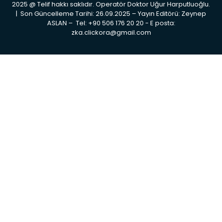
2025 @ Telif hakkı saklıdır. Operatör Doktor Uğur Harputluoğlu.
| Son Güncelleme Tarihi: 26.09.2025 – Yayın Editörü: Zeynep
ASLAN – Tel: +90 506 176 20 20 ‬- E posta:
zka.clickora@gmail.com