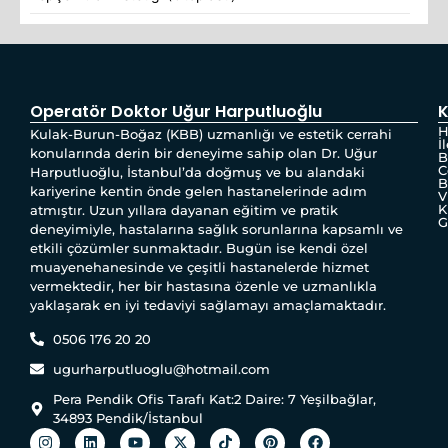
Operatör Doktor Uğur Harputluoğlu
K
H
Kulak-Burun-Boğaz (KBB) uzmanlığı ve estetik cerrahi
İ
konularında derin bir deneyime sahip olan Dr. Uğur
B
C
Harputluoğlu, İstanbul’da doğmuş ve bu alandaki
B
kariyerine kentin önde gelen hastanelerinde adım
V
K
atmıştır. Uzun yıllara dayanan eğitim ve pratik
G
deneyimiyle, hastalarına sağlık sorunlarına kapsamlı ve
etkili çözümler sunmaktadır. Bugün ise kendi özel
muayenehanesinde ve çeşitli hastanelerde hizmet
vermektedir, her bir hastasına özenle ve uzmanlıkla
yaklaşarak en iyi tedaviyi sağlamayı amaçlamaktadır.
0506 176 20 20
ugurharputluoglu@hotmail.com
Pera Pendik Ofis Tarafı Kat:2 Daire: 7 Yeşilbağlar,
34893 Pendik/İstanbul