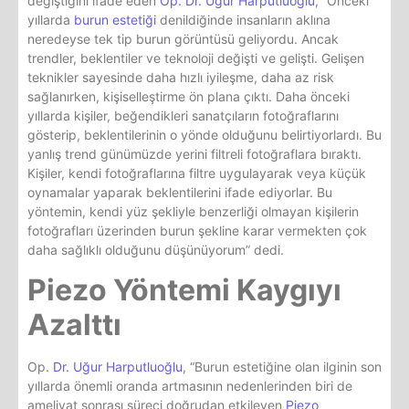
değiştiğini ifade eden
Op. Dr. Uğur Harputluoğlu
, “Önceki
yıllarda
burun estetiği
denildiğinde insanların aklına
neredeyse tek tip burun görüntüsü geliyordu. Ancak
trendler, beklentiler ve teknoloji değişti ve gelişti. Gelişen
teknikler sayesinde daha hızlı iyileşme, daha az risk
sağlanırken, kişiselleştirme ön plana çıktı. Daha önceki
yıllarda kişiler, beğendikleri sanatçıların fotoğraflarını
gösterip, beklentilerinin o yönde olduğunu belirtiyorlardı. Bu
yanlış trend günümüzde yerini filtreli fotoğraflara bıraktı.
Kişiler, kendi fotoğraflarına filtre uygulayarak veya küçük
oynamalar yaparak beklentilerini ifade ediyorlar. Bu
yöntemin, kendi yüz şekliyle benzerliği olmayan kişilerin
fotoğrafları üzerinden burun şekline karar vermekten çok
daha sağlıklı olduğunu düşünüyorum” dedi.
Piezo Yöntemi Kaygıyı
Azalttı
Op.
Dr. Uğur Harputluoğlu
, “Burun estetiğine olan ilginin son
yıllarda önemli oranda artmasının nedenlerinden biri de
ameliyat sonrası süreci doğrudan etkileyen
Piezo