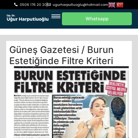
0506 176 20 20
ugurharputluoglu@hotmail.com
Whatsapp
Güneş Gazetesi / Burun
Estetiğinde Filtre Kriteri