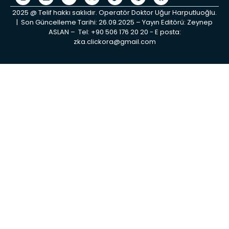
2025 @ Telif hakkı saklıdır. Operatör Doktor Uğur Harputluoğlu.
| Son Güncelleme Tarihi: 26.09.2025 – Yayın Editörü: Zeynep
ASLAN – Tel: +90 506 176 20 20 ‬- E posta:
zka.clickora@gmail.com