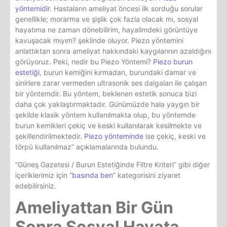
yöntemidir
. Hastaların ameliyat öncesi ilk sorduğu sorular
genellikle; morarma ve şişlik çok fazla olacak mı, sosyal
hayatıma ne zaman dönebilirim, hayalimdeki görüntüye
kavuşacak mıyım? şeklinde oluyor. Piezo yöntemini
anlattıktan sonra ameliyat hakkındaki kaygılarının azaldığını
görüyoruz. Peki, nedir bu Piezo Yöntemi?
Piezo burun
estetiği
, burun kemiğini kırmadan, burundaki damar ve
sinirlere zarar vermeden ultrasonik ses dalgaları ile çalışan
bir yöntemdir. Bu yöntem, beklenen estetik sonuca bizi
daha çok yaklaştırmaktadır. Günümüzde hala yaygın bir
şekilde klasik yöntem kullanılmakta olup, bu yöntemde
burun kemikleri çekiç ve keski kullanılarak kesilmekte ve
şekillendirilmektedir.
Piezo yönteminde
ise çekiç, keski ve
törpü kullanılmaz” açıklamalarında bulundu.
“Güneş Gazetesi / Burun Estetiğinde Filtre Kriteri” gibi diğer
içeriklerimiz için “
basında ben
” kategorisini ziyaret
edebilirsiniz.
Ameliyattan Bir Gün
Sonra Sosyal Hayata